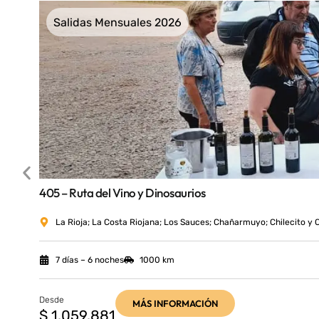
Salidas Mensuales 2026
405 – Ruta del Vino y Dinosaurios
La Rioja; La Costa Riojana; Los Sauces; Chañarmuyo; Chilecito y C
7 días – 6 noches
1000 km
Desde
MÁS INFORMACIÓN
$ 1.059.881