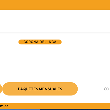
CORONA DEL INCA
iencia comienza e
zón de los Andes
 paisajes más imponentes del Norte Arge
PAQUETES MENSUALES
CO