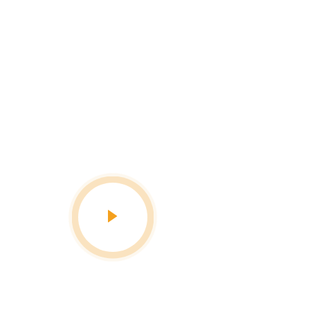
ntá la aventura, descubrí
de qué estás hecho