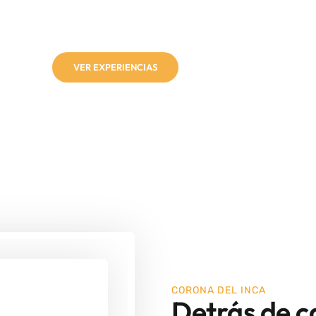
 vivir aventuras reales en los destinos más impactantes de
 el Norte argentino. Reservá hoy y empezá a escribir tu
propia historia.
VER EXPERIENCIAS
CORONA DEL INCA
Detrás de c