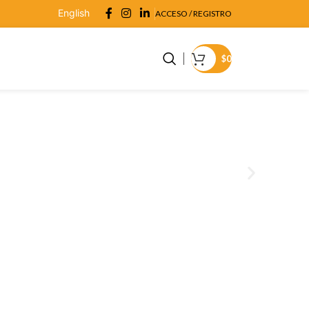
English
ACCESO / REGISTRO
$
0