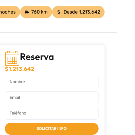
 noches
760 km
Desde 1.213.642
Reserva
$
1.213.642
SOLICITAR INFO