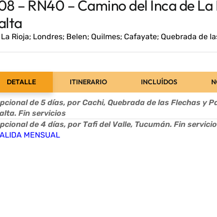
08 – RN40 – Camino del Inca de La 
alta
La Rioja; Londres; Belen; Quilmes; Cafayate; Quebrada de l
DETALLE
ITINERARIO
INCLUÍDOS
N
pcional de 5 días, por Cachi, Quebrada de las Flechas y 
alta. Fin servicios
pcional de 4 días, por Tafi del Valle, Tucumán. Fin servici
ALIDA MENSUAL