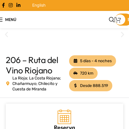
English
MENÚ
206 – Ruta del
5 días - 4 noches
Vino Riojano
720 km
La Rioja; La Costa Riojana;
Chañarmuyo; Chilecito y
Desde 888.519
Cuesta de Miranda
Reserva